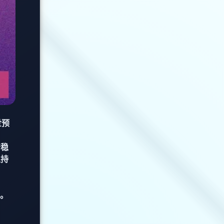
世预
守稳
上持
畅。