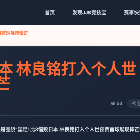
首页
发现
JJB竞技宝
赛事快
赛首球展现锋芒
本 林良铭打入个人世
芒
53
围绕“国足1比3惜败日本 林良铭打入个人世预赛首球展现锋芒