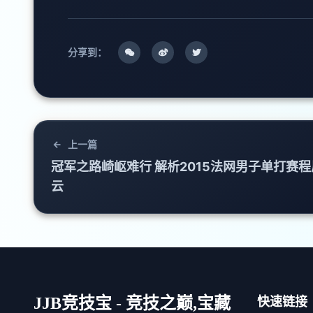
分享到：
上一篇
冠军之路崎岖难行 解析2015法网男子单打赛程
云
JJB竞技宝 - 竞技之巅,宝藏
快速链接