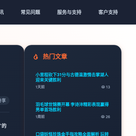
讯
常见问题
服务与支持
客户支持
热门文章
小里程砍下31分与古德温激情击掌湖人
迎来关键胜利
1天前
13
分享
羽毛球世锦赛开幕 李诗沣精彩表现赢得
男单首场胜利
1周前
26
”的
口袋妖怪珍珠金手指攻略全面解析 玩转